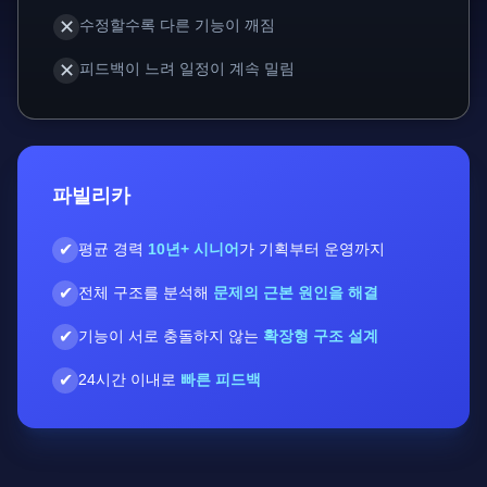
✕
수정할수록 다른 기능이 깨짐
✕
피드백이 느려 일정이 계속 밀림
파빌리카
✔
평균 경력
10년+ 시니어
가 기획부터 운영까지
✔
전체 구조를 분석해
문제의 근본 원인을 해결
✔
기능이 서로 충돌하지 않는
확장형 구조 설계
✔
24시간 이내로
빠른 피드백