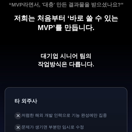
“MVP라면서, '대충' 만든 결과물을 받으셨나요?”
저희는 처음부터 ‘바로 쓸 수 있는
MVP’를 만듭니다.
“만드는 사람이 누군지도 몰라 불안하신가요?”
대기업 시니어 팀의
작업방식은 다릅니다.
얼굴과 경력을 공개한 시니어 팀이
직접 참여합니다.
“앱 외주를 맡기고도, 대표님이 직접
타 외주사
테스트하시나요?”
저희는 QA까지 책임지는 올인원
✕
저렴한 해외 개발 인력으로 기능 완성에만 집중
패키지로 진행합니다.
✕
문제가 생기면 부분만 임시로 수정