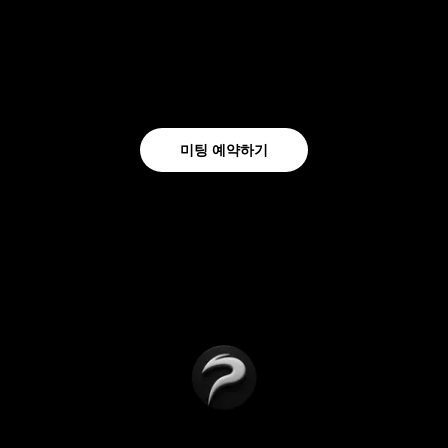
前 글로벌 IT전략
現 파빌리카 CEO
前 Medium
17년차 수석 DevOps
상세 보기
상세 보기
미팅 예약하기
“가격만 보고 맡겼다가 해외 개발자가 배정된 적
있으신가요?”
저희는 CTO가 직접 리드합니다.